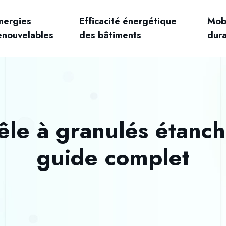
nergies
Efficacité énergétique
Mobi
enouvelables
des bâtiments
dur
oêle à granulés étanc
guide complet