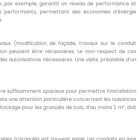
, par exemple, garantit un niveau de performance et
us performants, permettant des économies d’énergie
e.
avaux (modification de façade, travaux sur le conduit
tion peuvent être nécessaires. Le non-respect de ces
es autorisations nécessaires. Une visite préalable d’un
être suffisamment spacieux pour permettre l’installation
cessite une attention particulière concernant les nuisances
tockage pour les granulés de bois, d’au moins 2 m², doit
êles à granulés est souvent exigé. Les conduits en inox