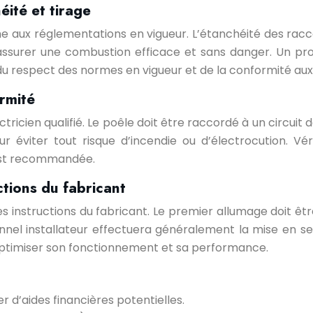
éité et tirage
me aux réglementations en vigueur. L’étanchéité des racco
surer une combustion efficace et sans danger. Un profes
a du respect des normes en vigueur et de la conformité au
rmité
tricien qualifié. Le poêle doit être raccordé à un circuit
éviter tout risque d’incendie ou d’électrocution. Véri
 est recommandée.
ctions du fabricant
es instructions du fabricant. Le premier allumage doit êt
nnel installateur effectuera généralement la mise en ser
timiser son fonctionnement et sa performance.
er d’aides financières potentielles.