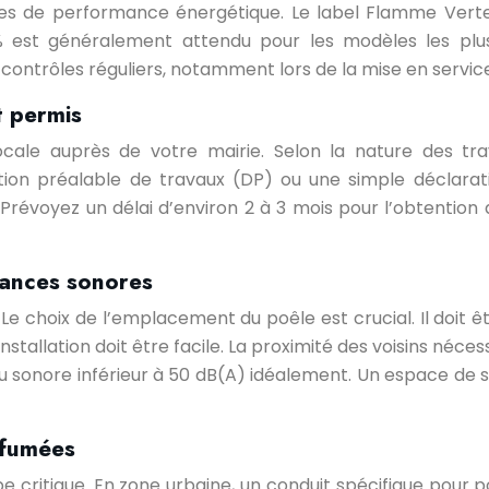
ces de performance énergétique. Le label Flamme Verte
% est généralement attendu pour les modèles les pl
s contrôles réguliers, notamment lors de la mise en servic
t permis
 locale auprès de votre mairie. Selon la nature des tr
ation préalable de travaux (DP) ou une simple déclara
Prévoyez un délai d’environ 2 à 3 mois pour l’obtention d
sances sonores
. Le choix de l’emplacement du poêle est crucial. Il doit 
’installation doit être facile. La proximité des voisins né
u sonore inférieur à 50 dB(A) idéalement. Un espace de s
 fumées
critique. En zone urbaine, un conduit spécifique pour po