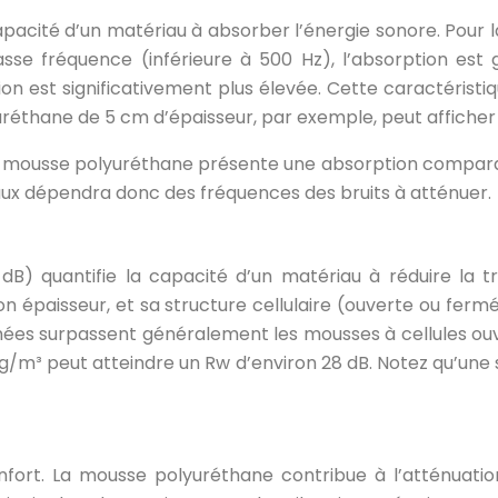
apacité d’un matériau à absorber l’énergie sonore. Pour 
asse fréquence (inférieure à 500 Hz), l’absorption es
n est significativement plus élevée. Cette caractéristiq
yuréthane de 5 cm d’épaisseur, par exemple, peut afficher 
a mousse polyuréthane présente une absorption comparab
aux dépendra donc des fréquences des bruits à atténuer.
 dB) quantifie la capacité d’un matériau à réduire la 
n épaisseur, et sa structure cellulaire (ouverte ou fermé
ermées surpassent généralement les mousses à cellules ou
g/m³ peut atteindre un Rw d’environ 28 dB. Notez qu’une
confort. La mousse polyuréthane contribue à l’atténuati