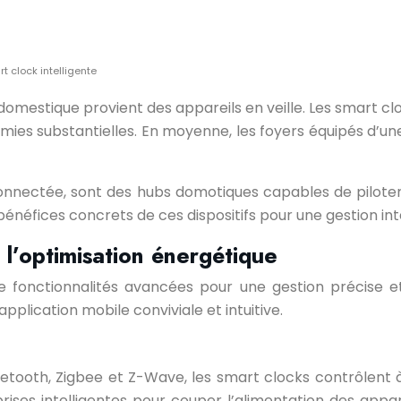
 clock intelligente
omestique provient des appareils en veille. Les smart clo
mies substantielles. En moyenne, les foyers équipés d’une
 connectée, sont des hubs domotiques capables de pilote
bénéfices concrets de ces dispositifs pour une gestion inte
 l’optimisation énergétique
de fonctionnalités avancées pour une gestion précise
plication mobile conviviale et intuitive.
etooth, Zigbee et Z-Wave, les smart clocks contrôlent 
 prises intelligentes pour couper l’alimentation des app