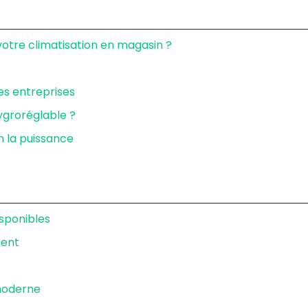
tre climatisation en magasin ?
des entreprises
ygroréglable ?
n la puissance
isponibles
gent
moderne