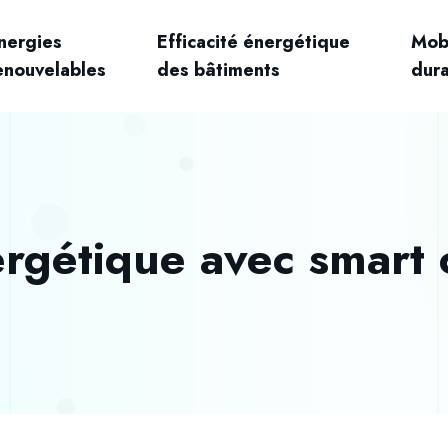
nergies
Efficacité énergétique
Mobi
enouvelables
des bâtiments
dur
rgétique avec smart c